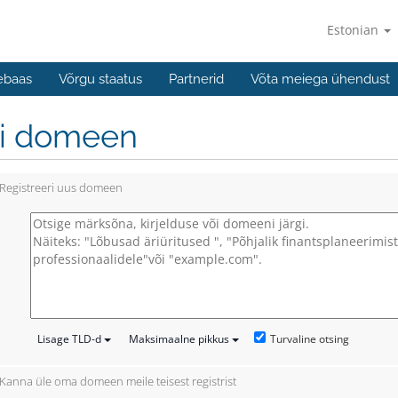
Estonian
ebaas
Võrgu staatus
Partnerid
Võta meiega ühendust
li domeen
Registreeri uus domeen
Turvaline otsing
Lisage TLD-d
Maksimaalne pikkus
Kanna üle oma domeen meile teisest registrist