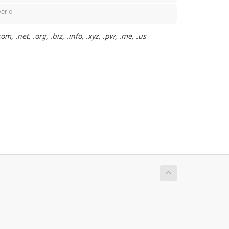
erid
 .net, .org, .biz, .info, .xyz, .pw, .me, .us