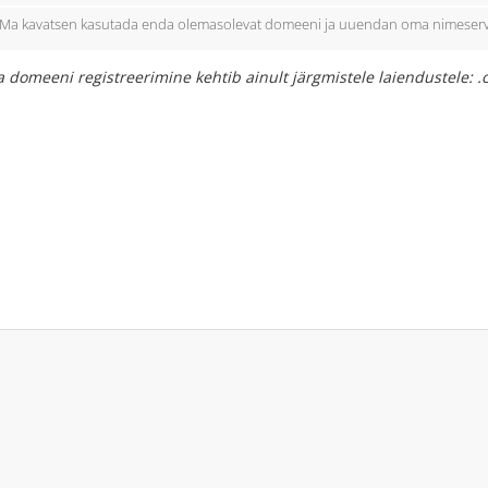
Ma kavatsen kasutada enda olemasolevat domeeni ja uuendan oma nimeserv
 domeeni registreerimine kehtib ainult järgmistele laiendustele: .com,