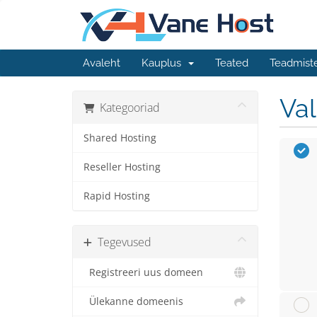
Avaleht
Kauplus
Teated
Teadmist
Va
Kategooriad
Shared Hosting
Reseller Hosting
Rapid Hosting
Tegevused
Registreeri uus domeen
Ülekanne domeenis