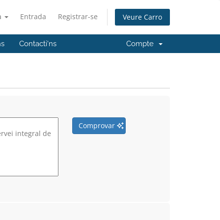
à
Entrada
Registrar-se
Veure Carro
ns
Contacti'ns
Compte
Comprovar