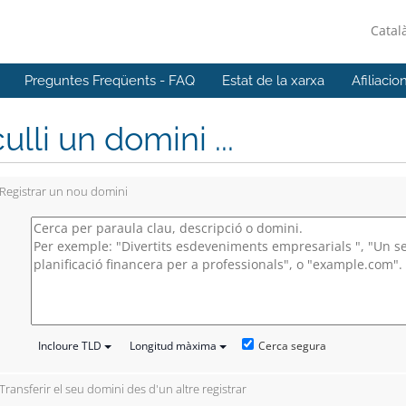
Catal
Preguntes Freqüents - FAQ
Estat de la xarxa
Afiliacio
ulli un domini ...
Registrar un nou domini
Cerca segura
Incloure TLD
Longitud màxima
Transferir el seu domini des d'un altre registrar