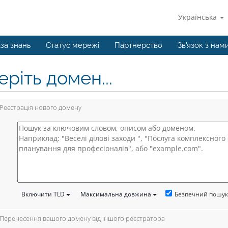
Українська
за знань
Статус мережі
Партнерство
Зв'язок з нам
ріть домен...
Реєстрація нового домену
Безпечний пошу
Включити TLD
Максимальна довжина
Перенесення вашого домену від іншого реєстратора