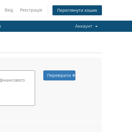
Вхід
Реєстрація
Переглянути кошик
и
Аккаунт
Перевірити
к