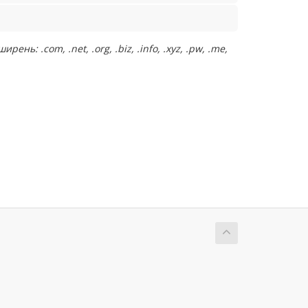
: .com, .net, .org, .biz, .info, .xyz, .pw, .me,