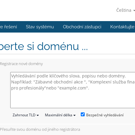
Čeština
e řešení
Stav systému
Obchodní zástupci
Kontaktujte
erte si doménu ...
Registrace nové domény
Bezpečné vyhledávání
Zahrnout TLD
Maximální délka
Přesuňte svou doménu od jiného registrátora