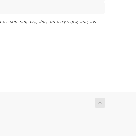
 .com, .net, .org, .biz, .info, .xyz, .pw, .me, .us